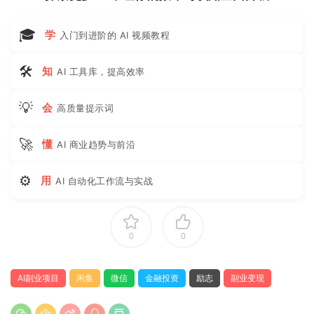
🎓
学
入门到进阶的 AI 视频教程
🛠
知
AI 工具库，提高效率
💡
会
高质量提示词
🚀
懂
AI 商业趋势与前沿
⚙
用
AI 自动化工作流与实战
0
0
AI副业项目
闲鱼
微信
金融投资
励志
副业变现