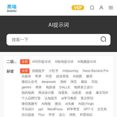
AI提示词
二级分
全部
AI写作提示词
AI绘画提示词
AI视频提示词
类
全部
技能提升
小红书
midjourney
Nano Banana Pro
标签
自媒体
即梦
抖音
副业变现
AI画图
极简
微信公众号
deepseek
涨粉
淘宝
爆款
写实
gemini
商务
电影感
DALL·E
电商美工设计
国内电商
商业设计图
深度风
治愈系
动漫
爆文写作
个人品牌打造
认知提升
ai学习教程
复古怀旧
微信视频号
AI海报
微信
ai头像
AI设计logo
手办设计
ppt
WordPress
种草带货
GPT-5
文艺风
办公提效
Flux
学术
走心
闲鱼
科普知识