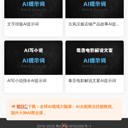
文字排版AI提示词
古风汉服店铺产品故事AI提示
词
AI写小说指令AI提示词
毒舌电影解说文案AI提示词
1
2
3
...
64
下一页
跳转
戳我
👆
下载：全球AI领域大咖课、AI全能商业技能教程、
国外大神AI商业课...
2019-2025 粤ICP备19152390号-1