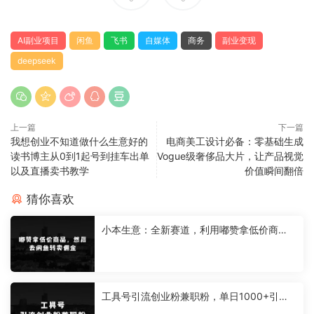
AI副业项目
闲鱼
飞书
自媒体
商务
副业变现
deepseek
上一篇
下一篇
我想创业不知道做什么生意好的
电商美工设计必备：零基础生成
读书博主从0到1起号到挂车出单
Vogue级奢侈品大片，让产品视觉
以及直播卖书教学
价值瞬间翻倍
猜你喜欢
小本生意：全新赛道，利用嘟赞拿低价商
品，然后去闲鱼转卖佣金，差价两边赚，会
网购就能挣钱
工具号引流创业粉兼职粉，单日1000+引流
打一点不开玩笑，不看后悔一辈子【揭秘】