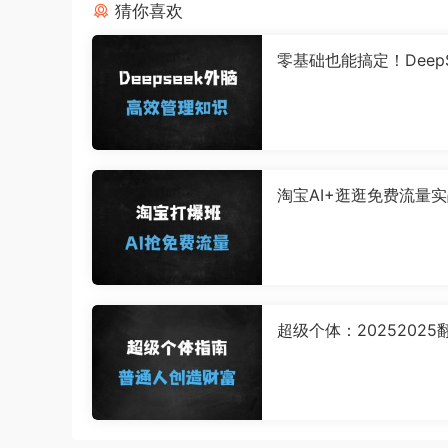
猜你喜欢
零基础也能搞定！DeepS
本地部署打造个人AI知
手把手教学速成指南
淘宝AI+逛逛免费流量
课：月薅36万流量技术
（附高阶玩法）
超级个体：20252025
南，普通人创造财富的
戏