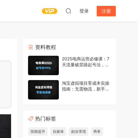
登录
注册
资料教程
2025电商运营必修课：7
天流量破层级起号法，
99%成功率实战指南
淘宝虚拟项目零成本实操
指南：无需物流，新手如
何月入过万？
热门标签
技能提升
自媒体
副业变现
商务