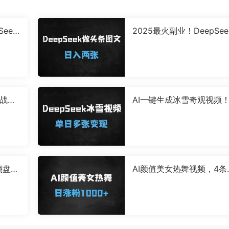
eek
2025最火副业！DeepSee
识库，
+头条图文日赚200+，保
级教程大公开
实战
AI一键生成冰雪奇观视频
揭秘
基础3小时出片，单日变现1
00+的爆款攻略
翻盘指
AI颜值美女热舞视频，4条
无限游
频涨粉1000+，实测6分钟
条