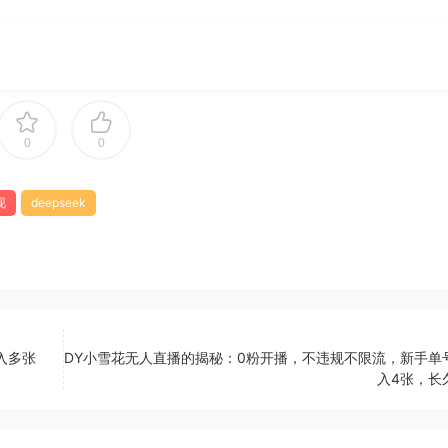
0
0
现
deepseek
入多张
DY小雪花无人直播的揭秘：0粉开播，不违规不限流，新手单
入4张，长