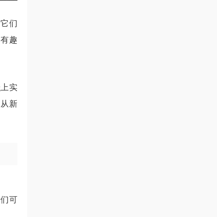
用它们
更有趣
号
上实
你从新
者们可