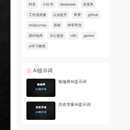
抖音
小红书
deepseek
深度风
工作流搭建
认知提升
即梦
github
midjourney
剪映
种草带货
国内电商
办公提效
n8n
gemini
ai学习教程
AI提示词
瑜伽师AI提示词
历史学家AI提示词