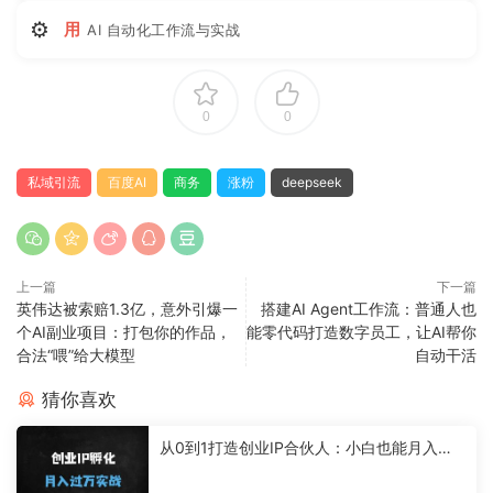
⚙
用
AI 自动化工作流与实战
0
0
私域引流
百度AI
商务
涨粉
deepseek
上一篇
下一篇
英伟达被索赔1.3亿，意外引爆一
搭建AI Agent工作流：普通人也
个AI副业项目：打包你的作品，
能零代码打造数字员工，让AI帮你
合法“喂”给大模型
自动干活
猜你喜欢
从0到1打造创业IP合伙人：小白也能月入过
万的网创变现指南