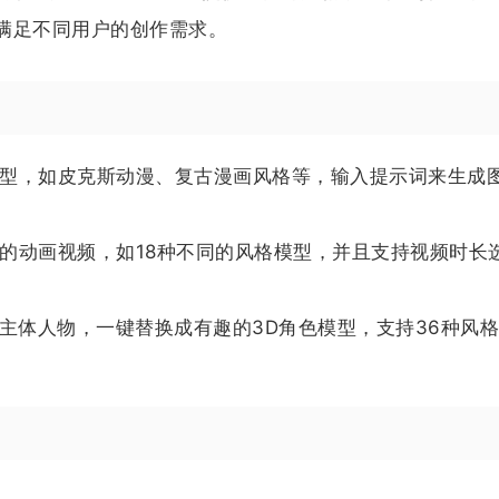
满足不同用户的创作需求。
型，如皮克斯动漫、复古漫画风格等，输入提示词来生成
的动画视频，如18种不同的风格模型，并且支持视频时长
动主体人物，一键替换成有趣的3D角色模型，支持36种风