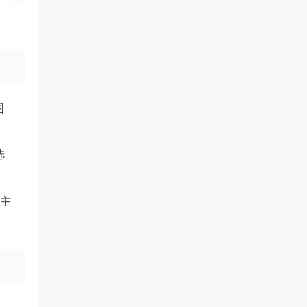
图
选
格主