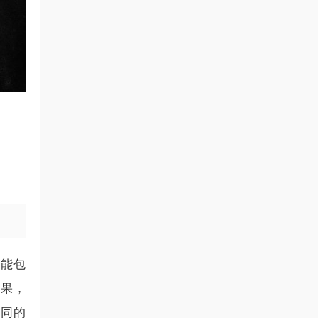
功能包
效果，
不同的