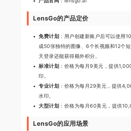
产品官网
：lensgo.ai
LensGo的产品定价
免费计划
：用户创建新账户后可以使用1
成50张独特的图像、6个长视频和12个
天登录还能获得额外积分。
标准计划
：价格为每月9美元，提供1,0
印。
专业计划
：价格为每月29美元，提供4,
水印。
大型计划
：价格为每月60美元，提供10
LensGo的应用场景