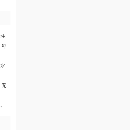
示生
。每
无水
，无
训。