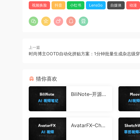
视频换脸
抖音
小红书
LensGo
自媒体
动漫
上一篇
时尚博主OOTD自动化拼贴方案：1分钟批量生成杂志级
猜你喜欢
BiliNote–开源AI
视频笔记工具，
自动提取视频内
容生成Markdo
wn格式
AvatarFX–Char
acter.AI推出的A
I视频生成模型