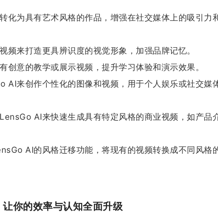
转化为具有艺术风格的作品，增强在社交媒体上的吸引力
视频来打造更具辨识度的视觉形象，加强品牌记忆。
有创意的教学或展示视频，提升学习体验和演示效果。
Go AI来创作个性化的图像和视频，用于个人娱乐或社交媒
ensGo AI来快速生成具有特定风格的商业视频，如产品
nsGo AI的风格迁移功能，将现有的视频转换成不同风格
I，让你的效率与认知全面升级