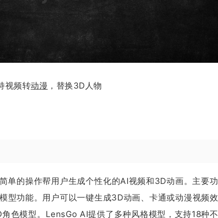
持视频转
动漫
，替换3D人物
通过简单的操作帮用户生成个性化的AI视频和3D动画。主要
模型功能。用户可以一键生成3D动画、卡通或动漫视频
色模型。LensGo AI提供了多种风格模型，支持18种