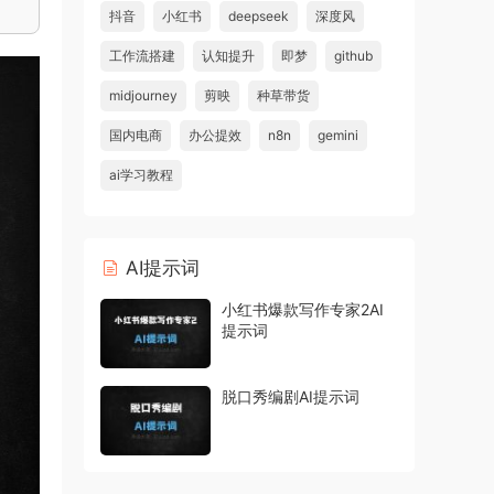
抖音
小红书
deepseek
深度风
工作流搭建
认知提升
即梦
github
midjourney
剪映
种草带货
国内电商
办公提效
n8n
gemini
ai学习教程
AI提示词
小红书爆款写作专家2AI
提示词
脱口秀编剧AI提示词