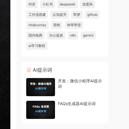
抖音
小红书
deepseek
深度风
工作流搭建
认知提升
即梦
github
midjourney
剪映
种草带货
国内电商
办公提效
n8n
gemini
ai学习教程
AI提示词
开发：微信小程序AI提示
词
FAQs生成器AI提示词