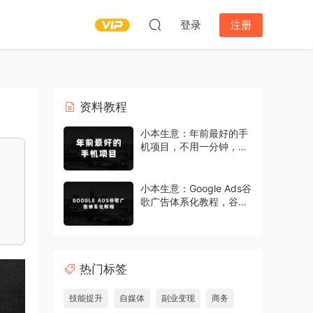
登录
注册
资料教程
小本生意：年前最好的手
机项目，不用一分钟，单
机操作，日入2张【揭
秘】
小本生意：Google Ads谷
歌广告体系化教程，谷歌
广告高手带你突破入门难
关，从0到1由新手到高手
晋级必修
热门标签
技能提升
自媒体
副业变现
商务