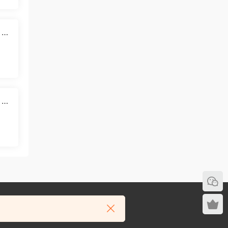
2
目，
轻
程
：快
目教
靠粉
00