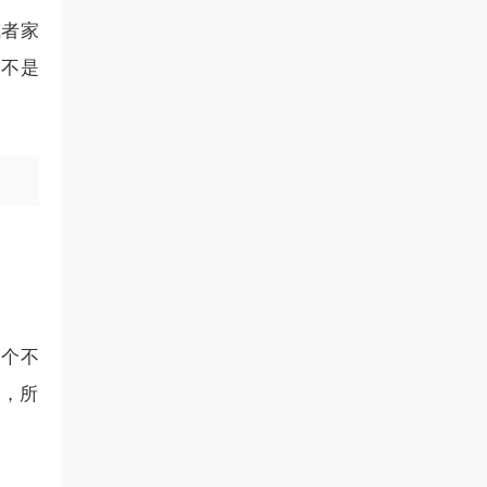
或者家
技不是
一个不
益，所