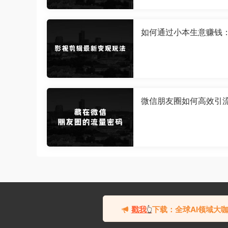
如何通过小本生意赚钱
剪辑最新变现玩法，高
高回报，躺Z项目【揭秘
微信朋友圈如何高效引
在微信朋友圈的流量密
需发布作品，单日引流1
+精准创业粉【揭秘】
戳我
下载：全球AI领域大咖
👆