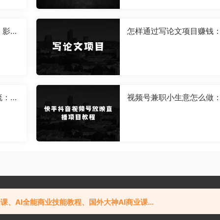
：影视
怎样通过写论文项目赚钱：
收益，
025最新零门槛写论文项
】
每天2-3小时，复制粘贴，
松日入3张，附详细资料教
【揭秘】
流：藏
视频号兼职小生意怎么做
码，无
手抖音视频号放映直播项
00
程，不违规，不卖货，不
丝，不靠礼物打赏，每天2
-600
2019-2025 粤ICP备19152390号-1
课、AI全能商业技能教程、国外大神AI商业课...