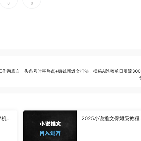
0
0
工作彻底自
头条号时事热点+赚钱新爆文打法，揭秘Ai洗稿单日引流300
手机项
2025小说推文保姆级教程
操作，
从0到1起号秘籍+爆款选
巧（附高效剪辑实操）