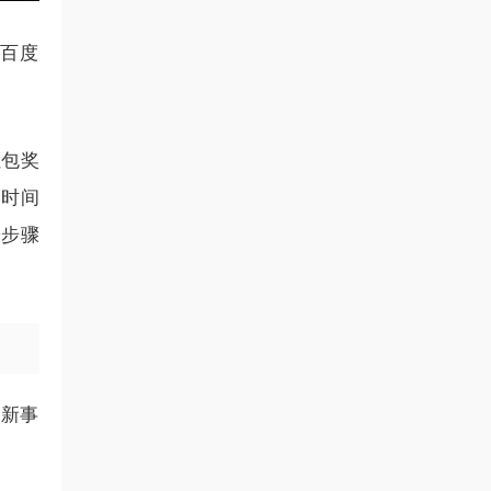
用百度
红包奖
动时间
按步骤
试新事