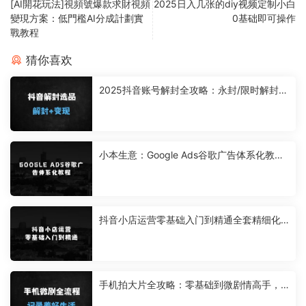
[AI開花玩法]視頻號爆款求財視頻
2025日入几张的diy视频定制小白
變現方案：低門檻AI分成計劃實
0基础即可操作
戰教程
猜你喜欢
2025抖音账号解封全攻略：永封/限时解封
+直播选品避坑指南
小本生意：Google Ads谷歌广告体系化教
程，谷歌广告高手带你突破入门难关，从0到
1由新手到高手晋级必修
抖音小店运营零基础入门到精通全套精细化
教程，实操易懂，落地版
手机拍大片全攻略：零基础到微剧情高手，
设备+创作+拍摄+后期全流程解析