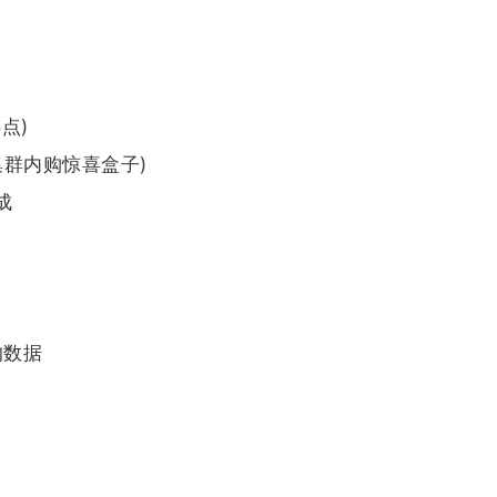
点)
集群内购惊喜盒子)
成
的数据