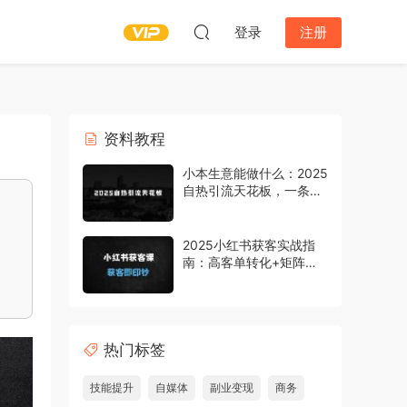
登录
注册
资料教程
小本生意能做什么：2025
自热引流天花板，一条视
频能带来四位数的收益，
引流+变现双管齐下，日
引500+创业粉，涨粉嘎
2025小红书获客实战指
嘎猛
南：高客单转化+矩阵运
营+爆款文案全解析
热门标签
技能提升
自媒体
副业变现
商务