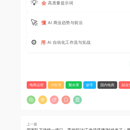
💡
会
高质量提示词
🚀
懂
AI 商业趋势与前沿
⚙
用
AI 自动化工作流与实战
电商运营
小红书
聚水潭
妙手
国内电商
副业
上一篇
国家队下场统一接口，零代码“AI工作流搭建”时代来了：