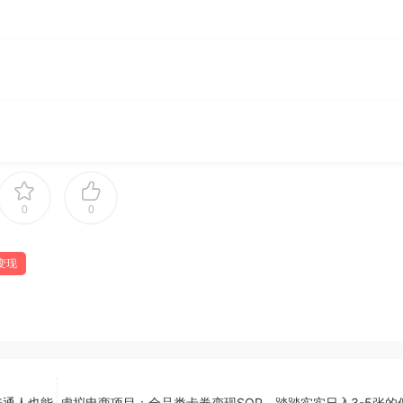
0
0
变现
普通人也能
虚拟电商项目：全品类卡券变现SOP，踏踏实实日入3-5张的