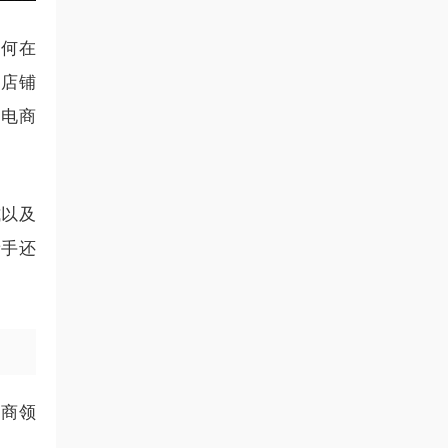
如何在
书店铺
书电商
式以及
新手还
电商领