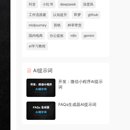
抖音
小红书
deepseek
深度风
工作流搭建
认知提升
即梦
github
midjourney
剪映
种草带货
国内电商
办公提效
n8n
gemini
ai学习教程
AI提示词
开发：微信小程序AI提示
词
FAQs生成器AI提示词