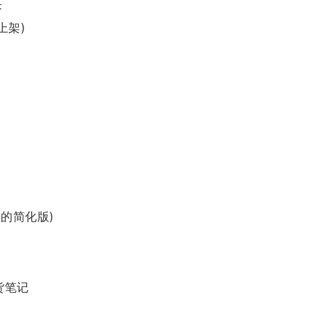
决
上架)
差的简化版)
货笔记