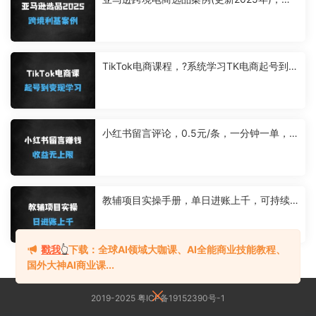
境电商利基选品
TikTok电商课程，?系统学习TK电商起号到变
现
小红书留言评论，0.5元/条，一分钟一单，
多劳多得，收益无上限
教辅项目实操手册，单日进账上千，可持续
可放大
戳我
👆
下载：全球AI领域大咖课、AI全能商业技能教程、
国外大神AI商业课...
2019-2025 粤ICP备19152390号-1