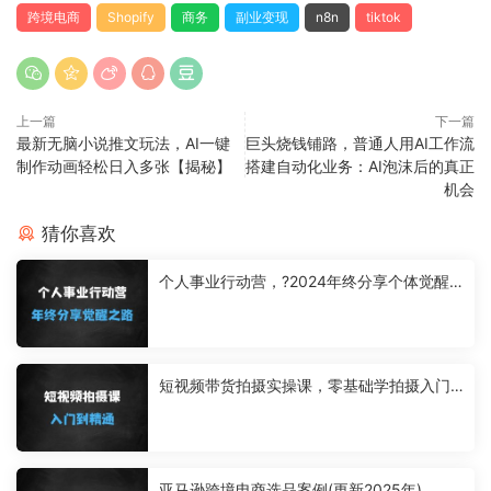
跨境电商
Shopify
商务
副业变现
n8n
tiktok
上一篇
下一篇
最新无脑小说推文玩法，AI一键
巨头烧钱铺路，普通人用AI工作流
制作动画轻松日入多张【揭秘】
搭建自动化业务：AI泡沫后的真正
机会
猜你喜欢
个人事业行动营，?2024年终分享个体觉醒
之路
短视频带货拍摄实操课，零基础学拍摄入门
到精通教学
亚马逊跨境电商选品案例(更新2025年)，跨