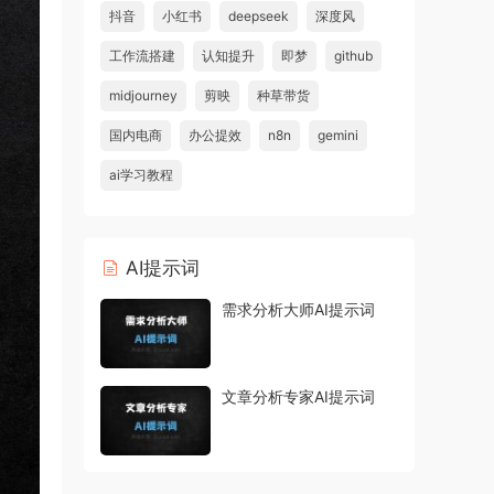
抖音
小红书
deepseek
深度风
工作流搭建
认知提升
即梦
github
midjourney
剪映
种草带货
国内电商
办公提效
n8n
gemini
ai学习教程
AI提示词
需求分析大师AI提示词
文章分析专家AI提示词