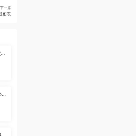
下一篇
生成图表
实
转化
o
完
指