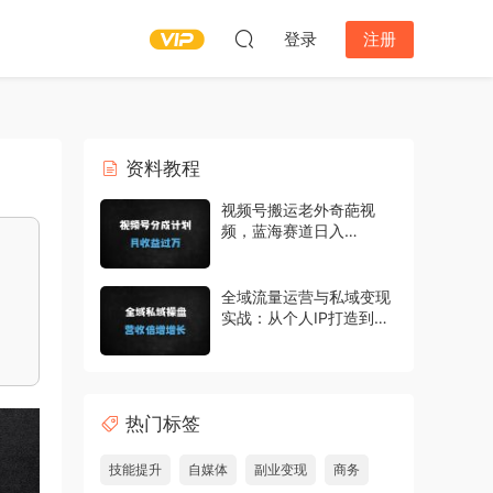
登录
注册
资料教程
视频号搬运老外奇葩视
频，蓝海赛道日入
1000+，新手1小时上手
轻松月入过万
全域流量运营与私域变现
实战：从个人IP打造到精
准转化的系统课程
热门标签
技能提升
自媒体
副业变现
商务