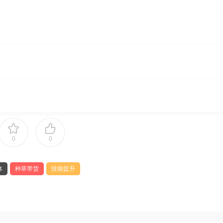
0
0
体
种草带货
技能提升