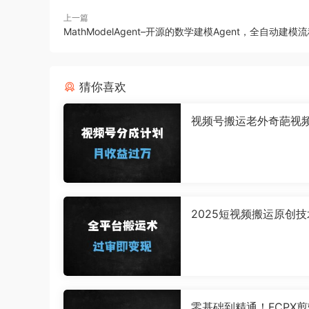
上一篇
MathModelAgent–开源的数学建模Agent，全自动建模
猜你喜欢
视频号搬运老外奇葩视
海赛道日入1000+，新
时上手轻松月入过万
2025短视频搬运原创技
大核心方法全解析，轻
抖音/快手/小红书
零基础到精通！FCPX