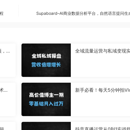
流程
Supaboard–AI商业数据分析平台，自然语言提问
频，蓝
全域流量运营与私域变现
手1小
战：从个人IP打造到精准
的系统课程
术：3
新手必看！每天5分钟拍Vl
松过审
g，0基础也能月入过万的
整指南
剪辑系
抖音直播运营从0到1实战