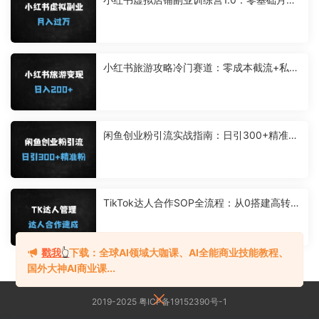
过万实战指南（附13步完整教程）
小红书旅游攻略冷门赛道：零成本截流+私域
高转化，日入200+实操教程
闲鱼创业粉引流实战指南：日引300+精准粉
的4大核心技巧与变现攻略
TikTok达人合作SOP全流程：从0搭建高转化
达人矩阵的爆单秘籍
戳我
👆
下载：全球AI领域大咖课、AI全能商业技能教程、
国外大神AI商业课...
2019-2025 粤ICP备19152390号-1