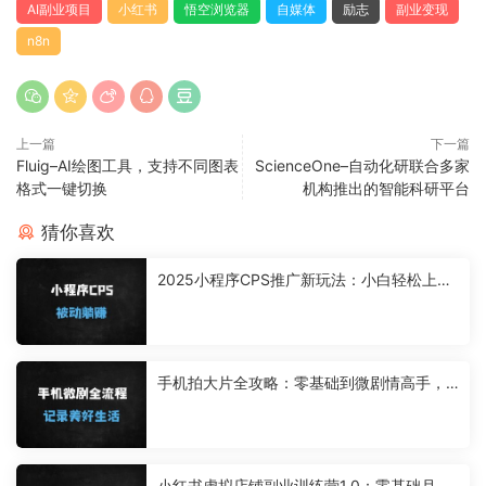
AI副业项目
小红书
悟空浏览器
自媒体
励志
副业变现
n8n
上一篇
下一篇
Fluig–AI绘图工具，支持不同图表
ScienceOne–自动化研联合多家
格式一键切换
机构推出的智能科研平台
猜你喜欢
2025小程序CPS推广新玩法：小白轻松上
手，日入900+被动收益实战教程
手机拍大片全攻略：零基础到微剧情高手，
设备+创作+拍摄+后期全流程解析
小红书虚拟店铺副业训练营1.0：零基础月入