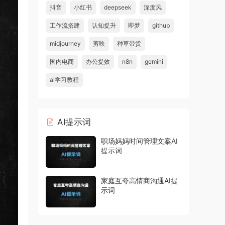
抖音
小红书
deepseek
深度风
工作流搭建
认知提升
即梦
github
midjourney
剪映
种草带货
国内电商
办公提效
n8n
gemini
ai学习教程
AI提示词
职场妈妈时间管理文案AI
提示词
家庭互夸高情商沟通AI提
示词