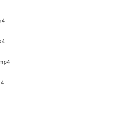
p4
p4
mp4
4