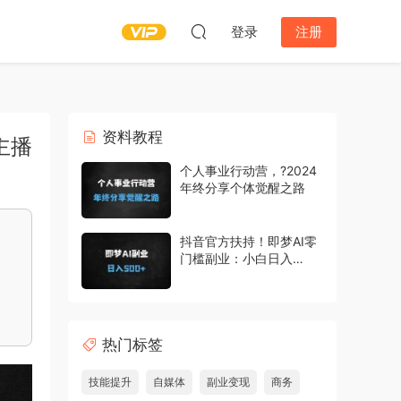
登录
注册
资料教程
主播
个人事业行动营，?2024
年终分享个体觉醒之路
抖音官方扶持！即梦AI零
门槛副业：小白日入
500+实操教程，手把手
教你赚收益
热门标签
技能提升
自媒体
副业变现
商务