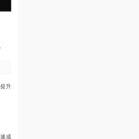
。
。
望提升
快速成