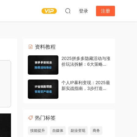
登录
注册
资料教程
2025拼多多隐藏活动与涨
价玩法拆解：6大策略全
类目适用，商家必看！
个人IP暴利变现：2025最
新实战指南，3步打造月
入10万+的流量密码
热门标签
技能提升
自媒体
副业变现
商务