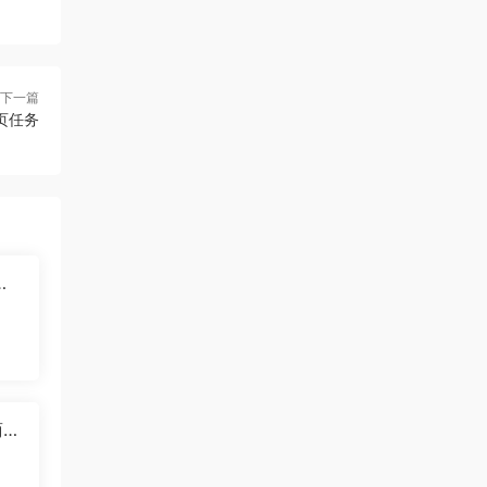
下一篇
网页任务
新
万
商业
你从
过