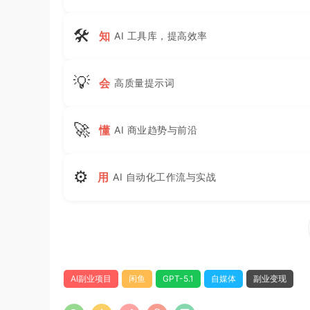
🛠
知
AI 工具库，提高效率
💡
会
高质量提示词
🚀
懂
AI 商业趋势与前沿
⚙
用
AI 自动化工作流与实战
AI副业项目
闲鱼
GPT-5.1
自媒体
副业变现