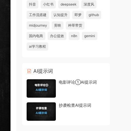
抖音
小红书
deepseek
深度风
工作流搭建
认知提升
即梦
github
midjourney
剪映
种草带货
国内电商
办公提效
n8n
gemini
ai学习教程
AI提示词
电影评论①AI提示词
抄袭检查AI提示词