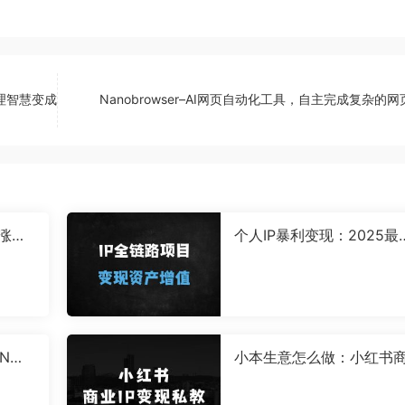
理智慧变成
Nanobrowser–AI网页自动化工具，自主完成复杂的
与涨价
个人IP暴利变现：2025最
目适
实战指南，3步打造月入10
+的流量密码
N机
小本生意怎么做：小红书
×转化
IP变现私教，手把手教会
月销千
0-1制作短视频到变现的全