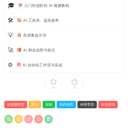
🎓
学
入门到进阶的 AI 视频教程
🛠
知
AI 工具库，提高效率
💡
会
高质量提示词
🚀
懂
AI 商业趋势与前沿
⚙
用
AI 自动化工作流与实战
0
0
短视频带货
京东
剪映
国内电商
种草带货
副业变现