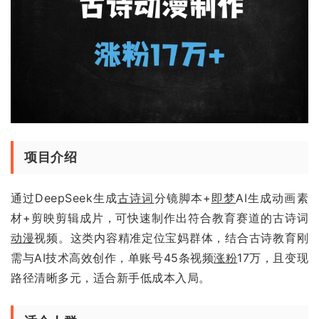
项目介绍
通过DeepSeek生成
古诗词
分镜脚本+
即梦
AI生成动画素
材+剪映剪辑成片，可快速制作出符合教育赛道的古诗词
动漫
视频。这类内容精准定位宝妈群体，结合古诗教育刚
需与AI技术高效创作，单账号45条视频
涨粉
17万，且变现
路径清晰多元，适合新手低成本入局。