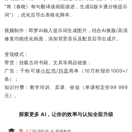
“将《春晓》每句翻译成画面描述，生成Q版卡通分镜提示
词”），优化后导出表格化脚本。
视频制作：即梦AI输入提示词生成图片，结合AI换脸/高清
修复功能优化画面，添加背景音乐及配音后导出成片。
变现模式：
带货：挂载古诗书籍、文具等商品链接；
广告：千粉可接
小红书
/
抖音
商单（10万粉报价1000+/
条）；
知识付费：教学培训、卖课、收徒（单课程定价99 999
元）。
探索更多 AI，让你的效率与认知全面升级
🎓
学
入门到进阶的 AI 视频教程