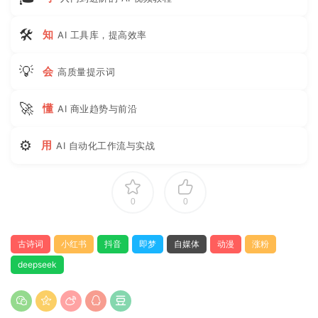
🛠
知
AI 工具库，提高效率
💡
会
高质量提示词
🚀
懂
AI 商业趋势与前沿
⚙
用
AI 自动化工作流与实战
0
0
古诗词
小红书
抖音
即梦
自媒体
动漫
涨粉
deepseek