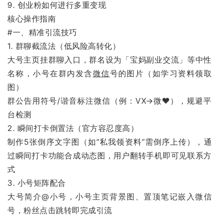
9. 创业粉如何进行多重变现
核心操作指南
#一、精准引流技巧
1. 群聊截流法（低风险高转化）
大号主页挂群聊入口，群名设为「宝妈副业交流」等中性
名称，小号在群内发含
微信
号的图片（如学习资料领取
图）
群公告用符号/谐音标注微信（例：VX→微❤️），规避平
台检测
2. 瞬间打卡倒置法（官方容忍度高）
制作5张倒序文字图（如“私我领资料”需倒序上传），通
过瞬间打卡功能合成动态图，用户翻转手机即可见联系方
式
3. 小号矩阵配合
大号简介@小号，小号主页背景图、置顶笔记嵌入微信
号，粉丝点击跳转即完成引流