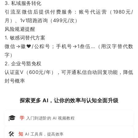
3. 私域服务转化
引流至微信后提供付费服务：账号代运营（1980元/
月）、1v1陪跑咨询（499元/次）
风险规避提醒
1. 敏感词替代方案
微信→徽❤️/公粽号；手机号→1叁伍…（用汉字替代数
字）
2. 企业号豁免权
认证蓝V（600元/年），可开通私信自动回复功能，降低
封号概率
探索更多 AI，让你的效率与认知全面升级
🎓
学
入门到进阶的 AI 视频教程
🛠
知
AI 工具库，提高效率