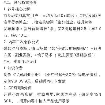
#二、账号权重提升
1. 养号核心指标
前3天模拟真实用户：日均互动20+笔记（点赞/收藏/关
注母婴类博主），搜索关键词「宝妈创业」提升标签
发布频率：新号首周每日1条，第2周起每日2条（早7 9
点、晚8 10点）
2. 内容二次创作公式
爆款混剪模板：痛点场景（如“带娃没时间赚钱”）+解决
方案（副业案例）+钩子话术（“戳主页领0基础教程”）
#三、变现闭环设计
1. 知识付费
制作《宝妈副业手册》《小红书起号SOP》等电子资料，
定价9.9 39.9元，通过瞬间打卡发放
2. CPS团购分佣
开通小红书店铺，挂载母婴/家居类商品（佣金率15%
30%），混剪内容中植入产品使用场景