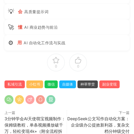
💡
会
高质量提示词
🚀
懂
AI 商业趋势与前沿
⚙
用
AI 自动化工作流与实战
0
0
私域引流
小红书
微信
自媒体
种草带货
副业变现
上一篇
下一篇
3分钟学会AI天使萌宝视频制作：
DeepSeek公文写作自动化方案：
保姆级教程，单条视频播放破千
企业级办公提效新利器，复杂文
万，轻松变现4k+（附全流程拆
档分钟级交付