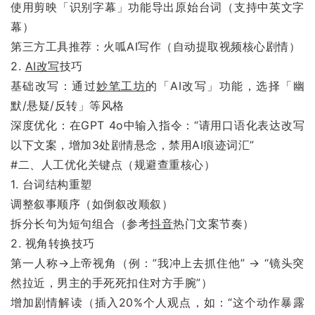
使用剪映「识别字幕」功能导出原始台词（支持中英文字
幕）
第三方工具推荐：火呱AI写作（自动提取视频核心剧情）
2.
AI改写
技巧
基础改写：通过
妙笔工坊
的「AI改写」功能，选择「幽
默/悬疑/反转」等风格
深度优化：在GPT 4o中输入指令：“请用口语化表达改写
以下文案，增加3处剧情悬念，禁用AI痕迹词汇”
#二、人工优化关键点（规避查重核心）
1. 台词结构重塑
调整叙事顺序（如倒叙改顺叙）
拆分长句为短句组合（参考
抖音
热门文案节奏）
2. 视角转换技巧
第一人称→上帝视角（例：”我冲上去抓住他” → “镜头突
然拉近，男主的手死死扣住对方手腕”）
增加剧情解读（插入20%个人观点，如：“这个动作暴露