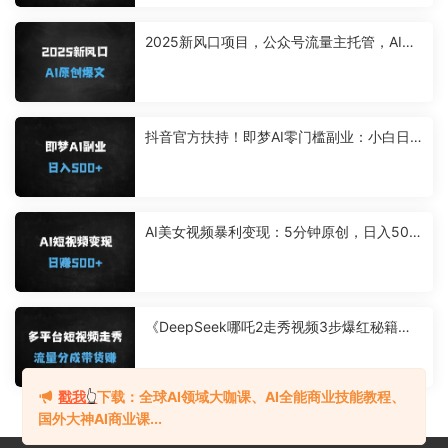
2025新风口项目，公众号流量主托管，AI生
成原创爆文，复制粘贴日入多张
抖音官方扶持！即梦AI零门槛副业：小白日
入500+实操教程，手把手教你赚收益
AI美女视频暴利变现：5分钟原创，日入500
+，新手当天见效
《DeepSeek哪吒2走秀视频3步爆红秘籍：
多平台发布轻松变现（附完整教程）》
戳我
👆
下载：全球AI领域大咖课、AI全能商业技能教程、
国外大神AI商业课...