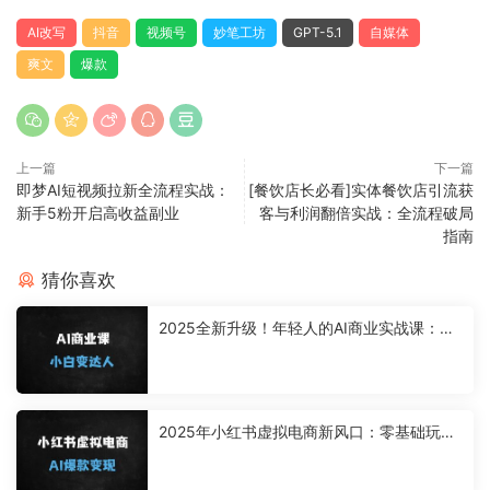
AI改写
抖音
视频号
妙笔工坊
GPT-5.1
自媒体
爽文
爆款
上一篇
下一篇
即梦AI短视频拉新全流程实战：
[餐饮店长必看]实体餐饮店引流获
新手5粉开启高收益副业
客与利润翻倍实战：全流程破局
指南
猜你喜欢
2025全新升级！年轻人的AI商业实战课：从
小白到AI2.0原住民，抓住月入10万+的黄金
赛道
2025年小红书虚拟电商新风口：零基础玩转
无货源店铺，AI爆款笔记+直播变现秘籍