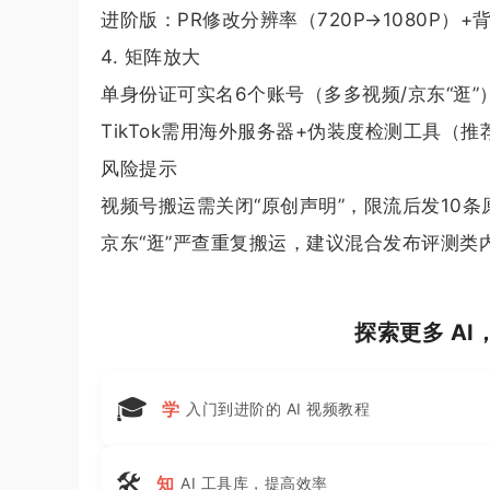
进阶版：PR修改分辨率（720P→1080P）
4. 矩阵放大
单身份证可实名6个账号（多多视频/京东“逛”
TikTok需用海外服务器+伪装度检测工具（推
风险提示
视频号搬运需关闭“原创声明”，限流后发10
京东“逛”严查重复搬运，建议混合发布评测类
探索更多 A
🎓
学
入门到进阶的 AI 视频教程
🛠
知
AI 工具库，提高效率