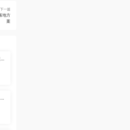
下一篇
落地方
案
程震
准
条，
收益