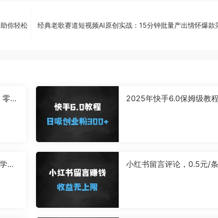
，助你轻松
经典老歌赛道短视频AI原创实战：15分钟批量产出情怀爆款
，零基
2025年快手6.0保姆级教
学
撼来袭，单日狂吸300+精
创业粉
统学习
小红书留言评论，0.5元/
一分钟一单，多劳多得，
无上限