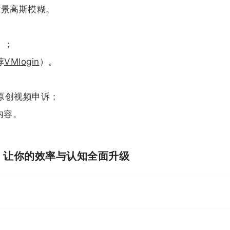
+背景高斯模糊。
）；
荐
VMlogin
）。
条原创视频申诉；
内容。
I，让你的效率与认知全面升级