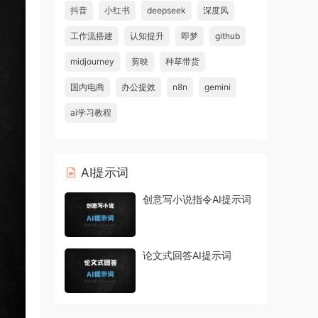
抖音
小红书
deepseek
深度风
工作流搭建
认知提升
即梦
github
midjourney
剪映
种草带货
国内电商
办公提效
n8n
gemini
ai学习教程
AI提示词
创意写小说指令AI提示词
论文式回答AI提示词