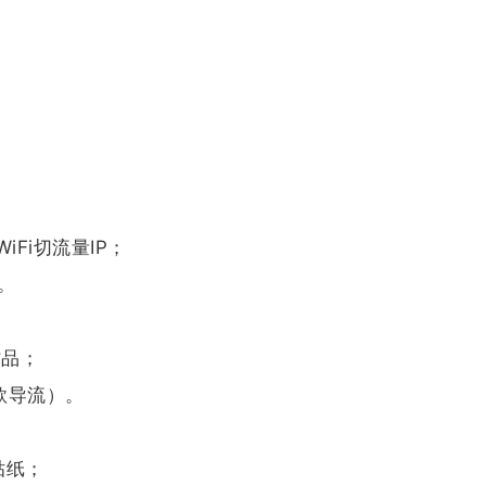
Fi切流量IP；
。
作品；
款导流）。
贴纸；