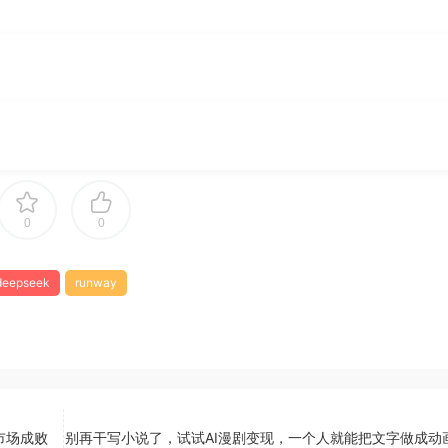
0
0
deepseek
runway
市场成败
别再干写小说了，试试AI漫剧变现，一个人就能把文字做成动