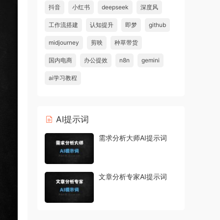
抖音
小红书
deepseek
深度风
工作流搭建
认知提升
即梦
github
midjourney
剪映
种草带货
国内电商
办公提效
n8n
gemini
ai学习教程
AI提示词
需求分析大师AI提示词
文章分析专家AI提示词