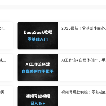
5分钟
2025最新！零基础小白必
手当天
的DeepSeek全攻略：从
到精通只需9节课
秀视频3
AI工作流+自媒体创作，手
布轻松
手教你从0到1搭建一套个
ai工作流
I男粉
视频号爆款实操：零基础
续收益
用橘猫摆摊Vlog单日变现1
（附完整教程）