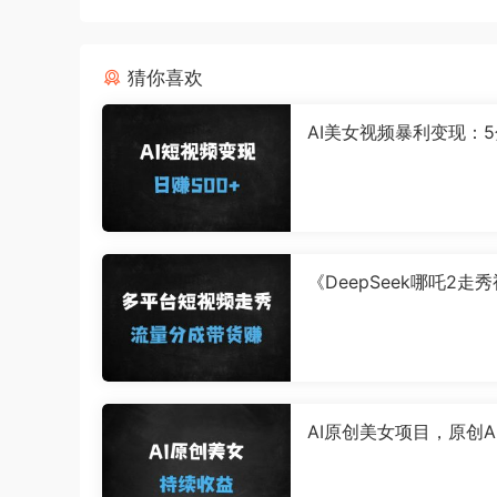
猜你喜欢
AI美女视频暴利变现：
原创，日入500+，新
见效
《DeepSeek哪吒2走
步爆红秘籍：多平台发
变现（附完整教程）》
AI原创美女项目，原创A
训练营，稳定变现，持