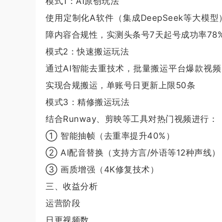
模式1：AI原创玩法
使用定制化A软件（集成DeepSeek等大模
障内容合规性，实测头条号7天起号成功率78
模式2：快速搬运玩法
通过AI智能去重技术，批量搬运平台爆款视
实现合规搬运，单账号日更新上限50条
模式3：精修搬运玩法
结合Runway、剪映等工具对热门视频进行：
① 智能抽帧（去重率提升40%）
② AI配音替换（支持方言/外语等12种声线）
③ 画质增强（4K修复技术）
三、收益分析
运营阶段
日更视频数