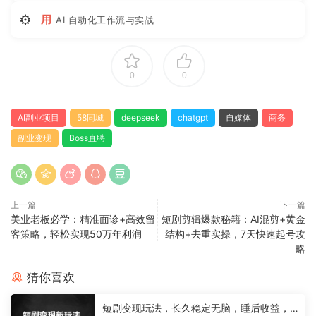
⚙
用
AI 自动化工作流与实战
0
0
AI副业项目
58同城
deepseek
chatgpt
自媒体
商务
副业变现
Boss直聘
上一篇
下一篇
美业老板必学：精准面诊+高效留
短剧剪辑爆款秘籍：AI混剪+黄金
客策略，轻松实现50万年利润
结构+去重实操，7天快速起号攻
略
猜你喜欢
短剧变现玩法，长久稳定无脑，睡后收益，