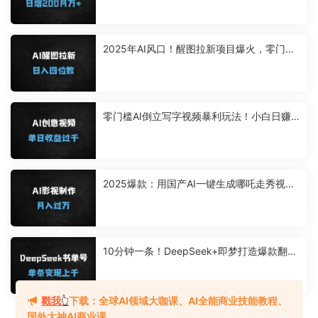
2025年AI风口！醒图拉新项目爆火，零门槛
日赚千元，官方授权渠道开放（附免费课
程）
零门槛AI倒立写字视频暴利玩法！小白日赚5
00+实操教程（附工具+提示词）
2025爆款：用国产AI一键生成哪吒走秀视
频，单号月入过W实战攻略
10分钟一条！DeepSeek+即梦打造爆款翻页
书单号，单日变现500+保姆级教程
戳我
👆
下载：全球AI领域大咖课、AI全能商业技能教程、
国外大神AI商业课...