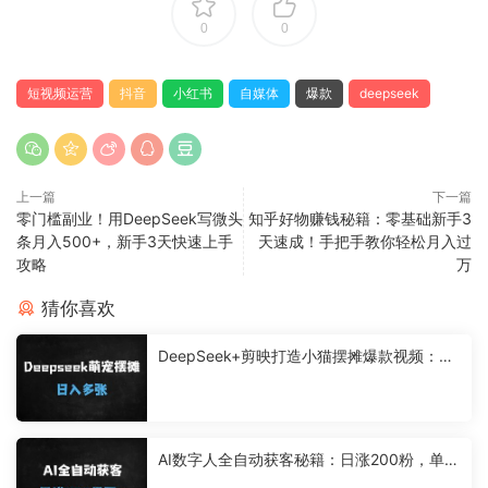
0
0
短视频运营
抖音
小红书
自媒体
爆款
deepseek
上一篇
下一篇
零门槛副业！用DeepSeek写微头
知乎好物赚钱秘籍：零基础新手3
条月入500+，新手3天快速上手
天速成！手把手教你轻松月入过
攻略
万
猜你喜欢
DeepSeek+剪映打造小猫摆摊爆款视频：零
基础日入500+保姆级教程（附免费变现攻
略）
AI数字人全自动获客秘籍：日涨200粉，单笔
99元，月入过万实操攻略（附工具推荐）