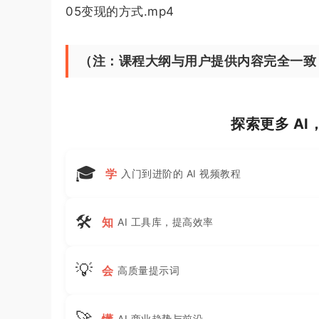
05变现的方式.mp4
（注：课程大纲与用户提供内容完全一致
探索更多 A
🎓
学
入门到进阶的 AI 视频教程
🛠
知
AI 工具库，提高效率
💡
会
高质量提示词
🚀
懂
AI 商业趋势与前沿