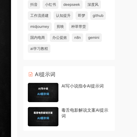
抖音
小红书
deepseek
深度风
工作流搭建
认知提升
即梦
github
midjourney
剪映
种草带货
国内电商
办公提效
n8n
gemini
ai学习教程
AI提示词
AI写小说指令AI提示词
毒舌电影解说文案AI提示
词