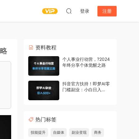
登录
注册
资料教程
攻略
个人事业行动营，?2024
年终分享个体觉醒之路
抖音官方扶持！即梦AI零
门槛副业：小白日入
500+实操教程，手把手
教你赚收益
热门标签
技能提升
自媒体
副业变现
商务