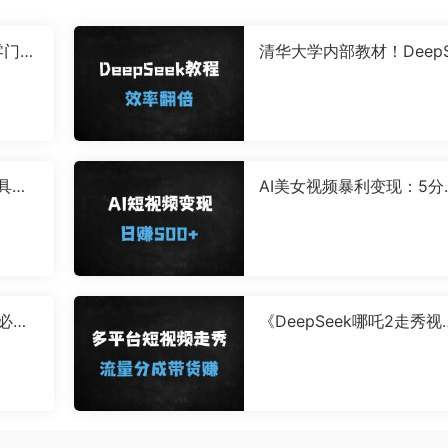
零门槛
清华大学内部教材！Deep
实操教
ek从入门到精通，8大高
巧+100+应用场景，效率
攻略
工具全
AI美女视频暴利变现：5分
ourn
原创，日入500+，新手当
见效
白必学
《DeepSeek哪吒2走秀视
从入门
步爆红秘籍：多平台发布
变现（附完整教程）》