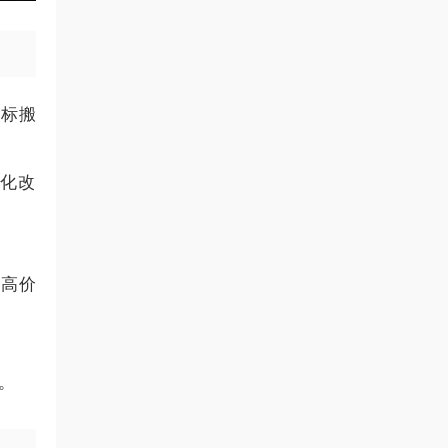
对标搬
景化改
（高价
。