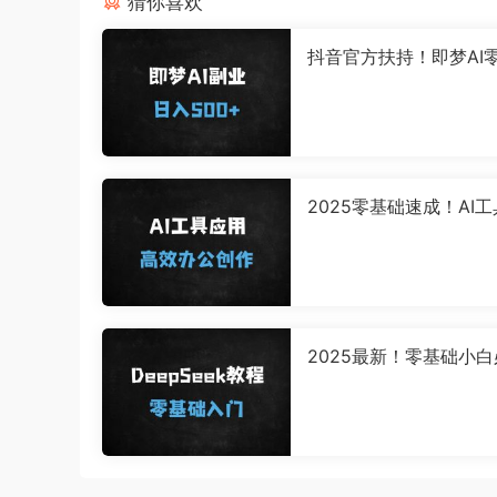
猜你喜欢
抖音官方扶持！即梦AI
副业：小白日入500+
程，手把手教你赚收益
2025零基础速成！AI
攻略：从办公神器到Midj
ey/SD设计实战
2025最新！零基础小
的DeepSeek全攻略：
到精通只需9节课