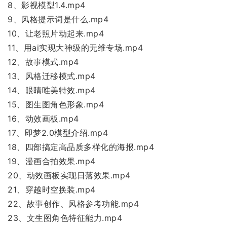
8、影视模型1.4.mp4
9、风格提示词是什么.mp4
10、让老照片动起来.mp4
11、用ai实现大神级的无维专场.mp4
12、故事模式.mp4
13、风格迁移模式.mp4
14、眼睛唯美特效.mp4
15、图生图角色形象.mp4
16、动效画板.mp4
17、即梦2.0模型介绍.mp4
18、四部搞定高品质多样化的海报.mp4
19、漫画合拍效果.mp4
20、动效画板实现日落效果.mp4
21、穿越时空换装.mp4
22、故事创作、风格参考功能.mp4
23、文生图角色特征能力.mp4