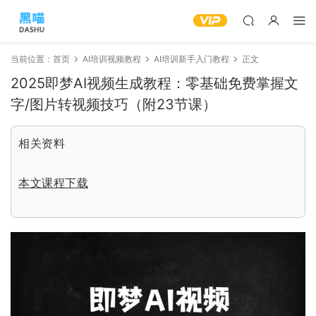
当前位置：
首页
AI培训视频教程
AI培训新手入门教程
正文
2025即梦AI视频生成教程：零基础免费掌握文
字/图片转视频技巧（附23节课）
相关资料
本文课程下载