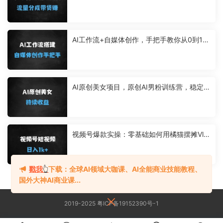
多平台发布轻松变现（附完整教程）》
AI工作流+自媒体创作，手把手教你从0到1搭
建一套个性化ai工作流
AI原创美女项目，原创AI男粉训练营，稳定变
现，持续收益
视频号爆款实操：零基础如何用橘猫摆摊Vlo
g单日变现1k+（附完整教程）
戳我
👆
下载：全球AI领域大咖课、AI全能商业技能教程、
国外大神AI商业课...
2019-2025 粤ICP备19152390号-1