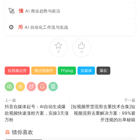
🚀
懂
AI 商业趋势与前沿
⚙
用
AI 自动化工作流与实战
0
0
短视频运营
微信视频号
FFplug
自媒体
爆款
上一篇
下一篇
抖音自媒体起号：AI自动生成爆
[短视频带货混剪去重技术合集]短
款视频快速涨粉方案，实操3天涨
视频混剪去重解决方案：99%避
万粉
开违规的出单秘籍
猜你喜欢