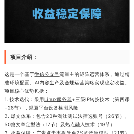
项目介绍：
这是一个基于
微信公众号
流量主的矩阵运营体系，通过精
准环境配置、AI内容生产及合规运营策略实现稳定收益。
项目核心优势包括：
1. 技术迭代：采用
Linux服务器
+三级IP转换技术（第四课
+28节），规避平台设备检测风险
2. 爆文体系：包含20种淘汰测试法筛选账号（26节）、
50篇文章定型法（17节）及热点融入技术（19节）
3. 收益保障：广告点击率提升至7%的诱导模型（21节）