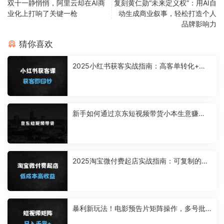
双十一静悄悄，阿里云却在AI商
复刻黄仁勋“未来定义权”：用AI自
业化上打响了关键一枪
动生成商业叙事，轻松打造个人
品牌影响力
猜你喜欢
2025小红书获客实战指南：高客单转化+矩
阵运营+爆款文案全解析
新手如何通过京东短视频带货小本生意赚
钱：无需引流，小白可做，京东短现频带
货，不用剪辑，搬运上传，日入1K【揭秘】
2025淘宝微付费起店实战指南：可复制的爆
款打造全流程（附动销+人群搭建技巧）
暴利新玩法！电影预告片矩阵操作，多号批
量日入1000+（附实操教程）