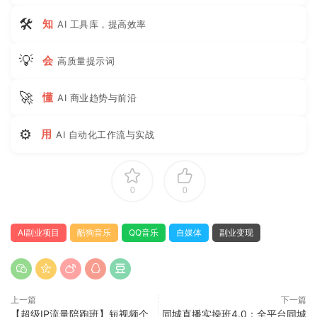
🛠
知
AI 工具库，提高效率
💡
会
高质量提示词
🚀
懂
AI 商业趋势与前沿
⚙
用
AI 自动化工作流与实战
0
0
AI副业项目
酷狗音乐
QQ音乐
自媒体
副业变现
上一篇
下一篇
【超级IP流量陪跑班】短视频个
同城直播实操班4.0：全平台同城