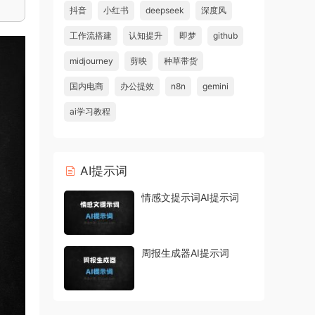
抖音
小红书
deepseek
深度风
工作流搭建
认知提升
即梦
github
midjourney
剪映
种草带货
国内电商
办公提效
n8n
gemini
ai学习教程
AI提示词
情感文提示词AI提示词
周报生成器AI提示词