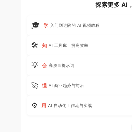
探索更多 A
🎓
学
入门到进阶的 AI 视频教程
🛠
知
AI 工具库，提高效率
💡
会
高质量提示词
🚀
懂
AI 商业趋势与前沿
⚙
用
AI 自动化工作流与实战