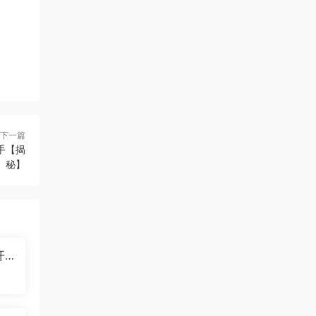
下一篇
手【揭
秘】
开
多模
型，
理快