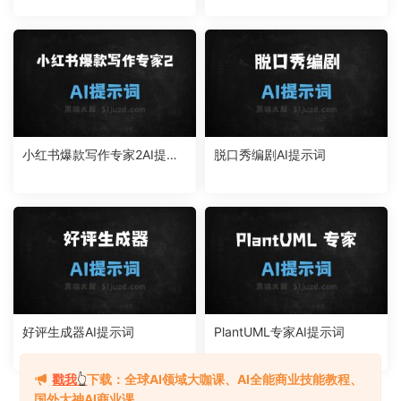
小红书爆款写作专家2AI提示
脱口秀编剧AI提示词
词
好评生成器AI提示词
PlantUML专家AI提示词
戳我
👆
下载：全球AI领域大咖课、AI全能商业技能教程、
国外大神AI商业课...