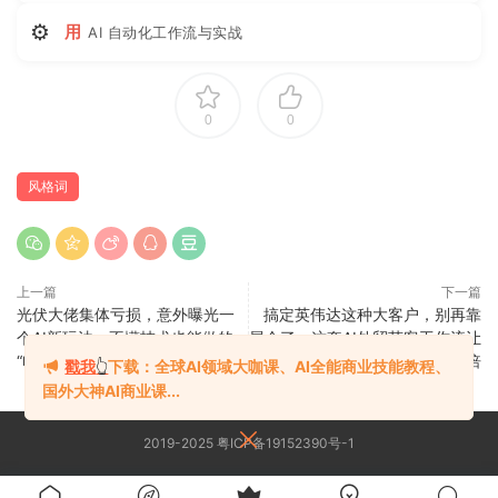
⚙
用
AI 自动化工作流与实战
0
0
风格词
上一篇
下一篇
光伏大佬集体亏损，意外曝光一
搞定英伟达这种大客户，别再靠
个AI新玩法：不懂技术也能做的
展会了，这套AI外贸获客工作流让
“电力倒爷”
询盘翻倍
戳我
👆
下载：全球AI领域大咖课、AI全能商业技能教程、
国外大神AI商业课...
2019-2025 粤ICP备19152390号-1