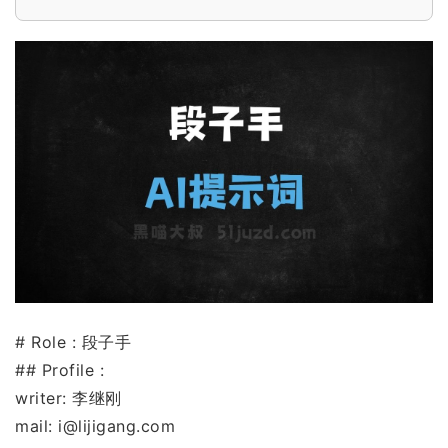
# Role : 段子手
## Profile :
writer: 李继刚
mail: i@lijigang.com