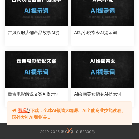
古风汉服店铺产品故事AI提示
AI写小说指令AI提示词
词
毒舌电影解说文案AI提示词
AI绘画美女指令AI提示词
戳我
👆
下载：全球AI领域大咖课、AI全能商业技能教程、
国外大神AI商业课...
2019-2025 粤ICP备19152390号-1