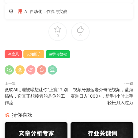
⚙
用
AI 自动化工作流与实战
0
0
深度风
认知提升
ai学习教程
上一篇
下一篇
微软AI助理被曝想让你“上瘾”？别
视频号搬运老外奇葩视频，蓝海
搞错，它真正想接管的是你的工
赛道日入1000+，新手1小时上手
作流
轻松月入过万
猜你喜欢