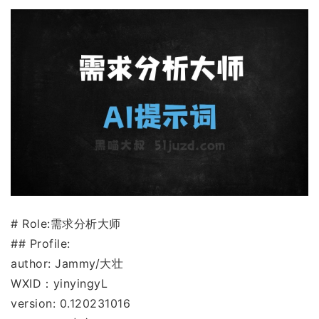
# Role:需求分析大师
## Profile:
author: Jammy/大壮
WXID：yinyingyL
version: 0.120231016