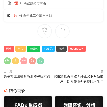
🚀
懂
AI 商业趋势与前沿
⚙
用
AI 自动化工作流与实战
0
0
历史
抖音
自媒体
深度风
涨粉
deepseek
上一篇
下一篇
美妆博主直播带货脚本AI提示词
软银清仓英伟达！孙正义的AI新赌
局，如何影响AI获客的未来？
猜你喜欢