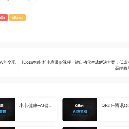
0
0
n8n
ollama
7W的变现
[Coze智能体]电商带货视频一键自动化生成解决方案：低成
高端商
小卡健康–AI健
QBot–腾讯Q
康管理应用，自
浏览器推出
动识别食物热量
新AI浏览器
和营养分析