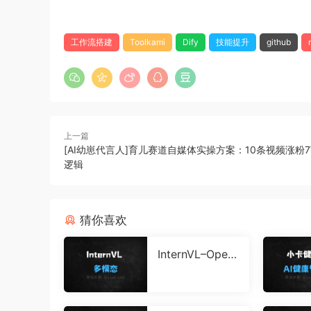
工作流搭建
Toolkami
Dify
技能提升
github
上一篇
[AI幼崽代言人]育儿赛道自媒体实操方案：10条视频涨粉
逻辑
猜你喜欢
InternVL–Open
GVLab推出的多
模态大模型