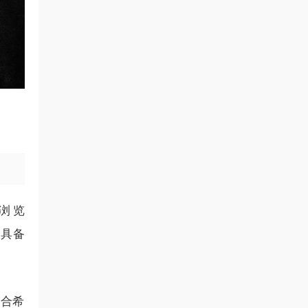
、浏览
，具备
适合希