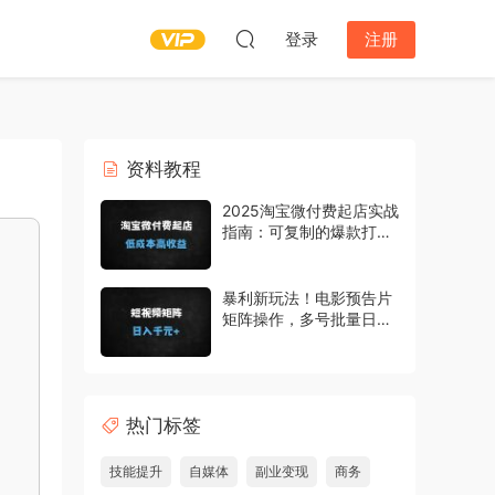
登录
注册
资料教程
2025淘宝微付费起店实战
指南：可复制的爆款打造
全流程（附动销+人群搭
建技巧）
暴利新玩法！电影预告片
矩阵操作，多号批量日入
1000+（附实操教程）
热门标签
技能提升
自媒体
副业变现
商务