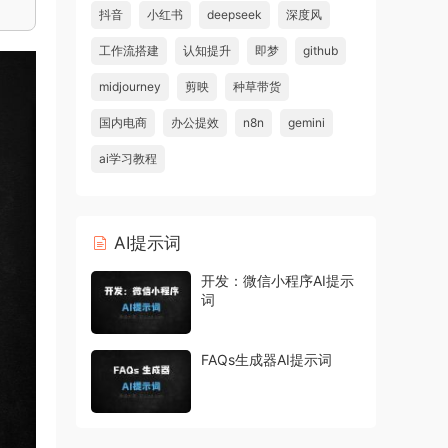
抖音
小红书
deepseek
深度风
工作流搭建
认知提升
即梦
github
midjourney
剪映
种草带货
国内电商
办公提效
n8n
gemini
ai学习教程
AI提示词
开发：微信小程序AI提示
词
FAQs生成器AI提示词