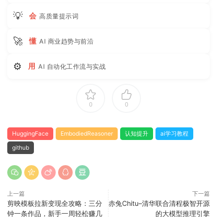
💡
会
高质量提示词
🚀
懂
AI 商业趋势与前沿
⚙
用
AI 自动化工作流与实战
0
0
HuggingFace
EmbodiedReasoner
认知提升
ai学习教程
github
上一篇
下一篇
剪映模板拉新变现全攻略：三分
赤兔Chitu–清华联合清程极智开源
钟一条作品，新手一周轻松赚几
的大模型推理引擎