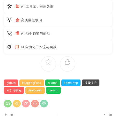
🛠
知
AI 工具库，提高效率
💡
会
高质量提示词
🚀
懂
AI 商业趋势与前沿
⚙
用
AI 自动化工作流与实战
0
0
github
HuggingFace
ollama
llama.cpp
技能提升
ai学习教程
deepseek
gemini
上一篇
下一篇