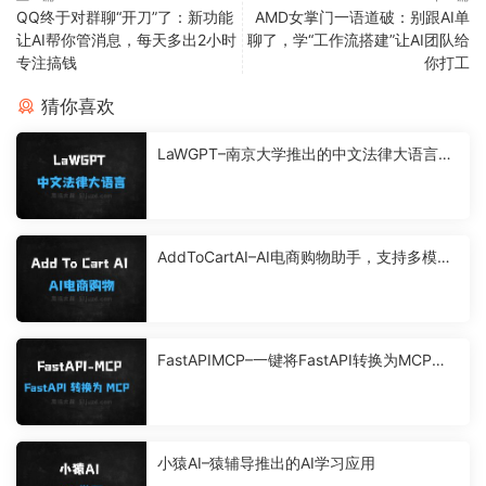
QQ终于对群聊“开刀”了：新功能
AMD女掌门一语道破：别跟AI单
让AI帮你管消息，每天多出2小时
聊了，学“工作流搭建”让AI团队给
专注搞钱
你打工
猜你喜欢
LaWGPT–南京大学推出的中文法律大语言模
型
AddToCartAI–AI电商购物助手，支持多模态
理解购物需求
FastAPIMCP–一键将FastAPI转换为MCP服
务器的开源工具
小猿AI–猿辅导推出的AI学习应用