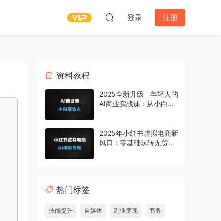
登录
注册
资料教程
2025全新升级！年轻人的
AI商业实战课：从小白到
AI2.0原住民，抓住月入
10万+的黄金赛道
2025年小红书虚拟电商新
风口：零基础玩转无货源
店铺，AI爆款笔记+直播
变现秘籍
热门标签
技能提升
自媒体
副业变现
商务