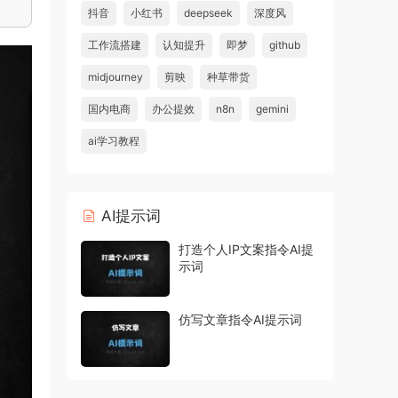
抖音
小红书
deepseek
深度风
工作流搭建
认知提升
即梦
github
midjourney
剪映
种草带货
国内电商
办公提效
n8n
gemini
ai学习教程
AI提示词
打造个人IP文案指令AI提
示词
仿写文章指令AI提示词