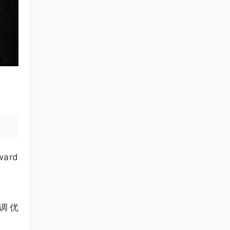
ard
评调优