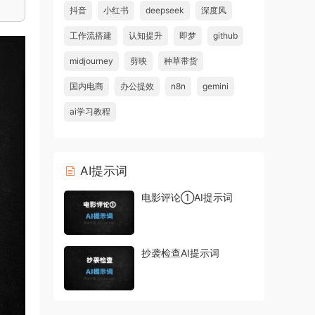
抖音
小红书
deepseek
深度风
工作流搭建
认知提升
即梦
github
midjourney
剪映
种草带货
国内电商
办公提效
n8n
gemini
ai学习教程
AI提示词
电影评论①AI提示词
抄袭检查AI提示词