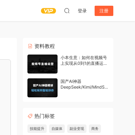
登录
注册
资料教程
小本生意：如何在视频号
上实现从0到1的直播运
营，掌握核心技能
国产AI神器
DeepSeek/Kimi/MindSh
ow全套教程：零基础到精
通指南（附40+实战技
巧）
热门标签
技能提升
自媒体
副业变现
商务