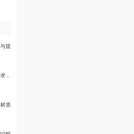
容与提
需求，
富材质
90幅