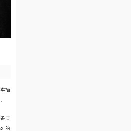
文本描
用。
具备高
x 的