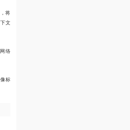
），将
上下文
馈网络
图像标