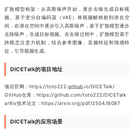
扩散模型框架：从高斯噪声开始，逐步去噪生成目标视
频。基于变分自编码器（VAE）将视频帧映射到潜在空
间，在潜在空间中逐步引入高斯噪声，基于扩散模型逐步
去除噪声，生成目标视频。在去噪过程中，扩散模型基于
跨模态注意力机制，结合参考图像、音频特征和情感特
征，引导视频生成。
DICETalk的项目地址
项目官网：https://toto222.
github
.io/DICETalk/
GitHub仓库：https://github.com/toto222/DICETalk
arXiv技术论文：https://arxiv.org/pdf/2504.18087
DICETalk的应用场景