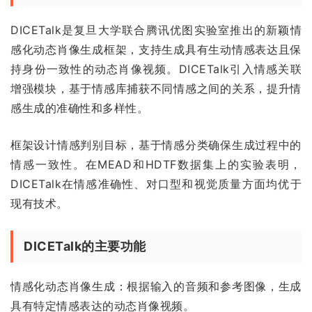
DICETalk是复旦大学联合腾讯优图实验室推出的新颖情
感化动态肖像生成框架，支持生成具有生动情感表达且保
持身份一致性的动态肖像视频。DICETalk引入情感关联
增强模块，基于情感库捕获不同情感之间的关系，提升情
感生成的准确性和多样性。
框架设计情感判别目标，基于情感分类确保生成过程中的
情感一致性。在MEAD和HDTF数据集上的实验表明，
DICETalk在情感准确性、对口型和视觉质量方面均优于
现有技术。
DICETalk的主要功能
情感化动态肖像生成：根据输入的音频和参考图像，生成
具有特定情感表达的动态肖像视频。