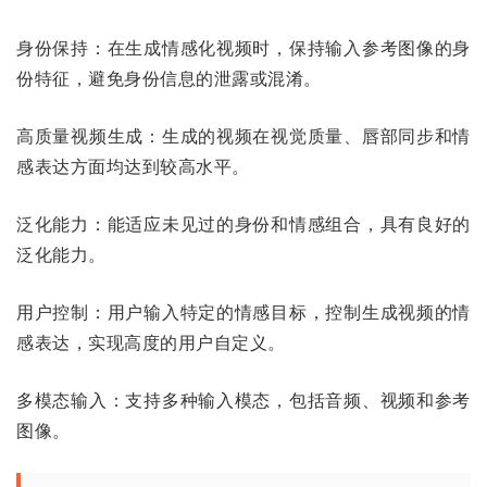
身份保持：在生成情感化视频时，保持输入参考图像的身
份特征，避免身份信息的泄露或混淆。
高质量视频生成：生成的视频在视觉质量、唇部同步和情
感表达方面均达到较高水平。
泛化能力：能适应未见过的身份和情感组合，具有良好的
泛化能力。
用户控制：用户输入特定的情感目标，控制生成视频的情
感表达，实现高度的用户自定义。
多模态输入：支持多种输入模态，包括音频、视频和参考
图像。