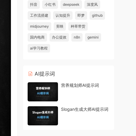
抖音
小红书
deepseek
深度风
工作流搭建
认知提升
即梦
github
midjourney
剪映
种草带货
国内电商
办公提效
n8n
gemini
ai学习教程
AI提示词
营养规划师AI提示词
Slogan生成大师AI提示词