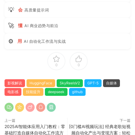
💡
会
高质量提示词
🚀
懂
AI 商业趋势与前沿
⚙
用
AI 自动化工作流与实战
0
0
影视解说
HuggingFace
SkyReelsV2
GPT-5
自媒体
电影感
技能提升
deepseek
github
上一篇
下一篇
2025AI智能体应用入门教程：零
[0门槛AI视频玩法] 经典老歌短视
基础打造自媒体自动化工作流方
频自动化产出与变现方案：轻松