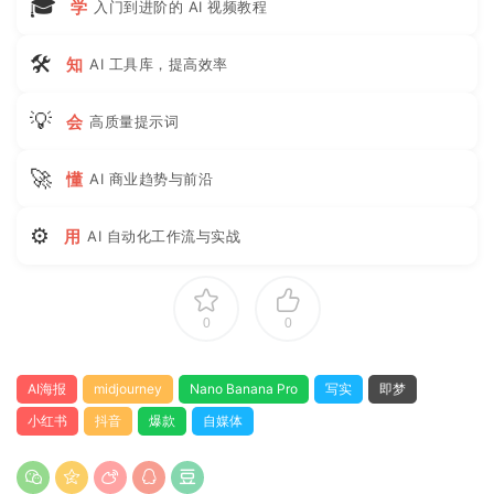
🎓
学
入门到进阶的 AI 视频教程
🛠
知
AI 工具库，提高效率
💡
会
高质量提示词
🚀
懂
AI 商业趋势与前沿
⚙
用
AI 自动化工作流与实战
0
0
AI海报
midjourney
Nano Banana Pro
写实
即梦
小红书
抖音
爆款
自媒体