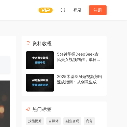
登录
注册
资料教程
5分钟掌握DeepSeek古
风美女视频制作，单日流
量破百万变现1000+的保
姆级教程
2025零基础AI短视频剪辑
速成指南：从创意生成到
月入过万的实战变现课
热门标签
技能提升
自媒体
副业变现
商务