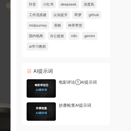
抖音
小红书
deepseek
深度风
工作流搭建
认知提升
即梦
github
midjourney
剪映
种草带货
国内电商
办公提效
n8n
gemini
ai学习教程
AI提示词
电影评论①AI提示词
抄袭检查AI提示词