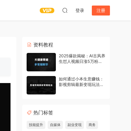
登录
注册
资料教程
2025爆款揭秘：AI古风养
生怼人视频日涨5万粉，3
步学会躺着赚钱的流量密
码
如何通过小本生意赚钱：
影视剪辑最新变现玩法，
高收益，高回报，躺Z项
目【揭秘】
热门标签
技能提升
自媒体
副业变现
商务