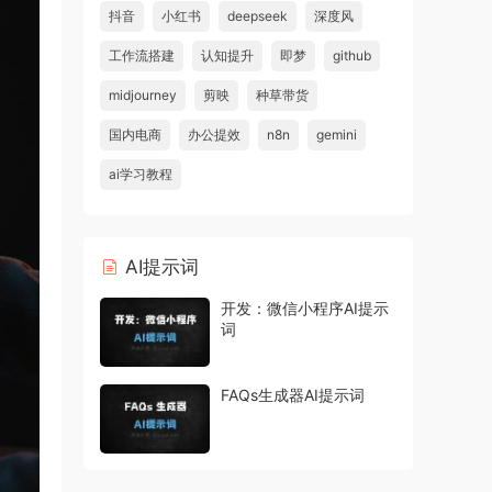
抖音
小红书
deepseek
深度风
工作流搭建
认知提升
即梦
github
midjourney
剪映
种草带货
国内电商
办公提效
n8n
gemini
ai学习教程
AI提示词
开发：微信小程序AI提示
词
FAQs生成器AI提示词