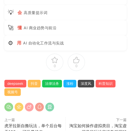
💡
会
高质量提示词
🚀
懂
AI 商业趋势与前沿
⚙
用
AI 自动化工作流与实战
0
0
deepseek
抖音
法律法务
涨粉
深度风
科普知识
视频号
上一篇
下一篇
虎牙拉新自撸玩法，单个后台每
淘宝如何操作虚拟类目，淘宝虚