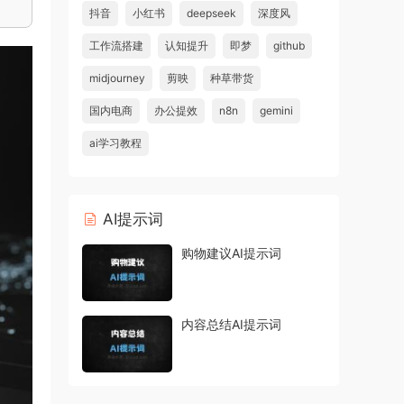
抖音
小红书
deepseek
深度风
工作流搭建
认知提升
即梦
github
midjourney
剪映
种草带货
国内电商
办公提效
n8n
gemini
ai学习教程
AI提示词
购物建议AI提示词
内容总结AI提示词