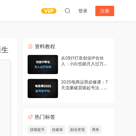
登录
注册
资料教程
诞生
从0到1打造创业IP合伙
人：小白也能月入过万的
网创变现指南
2025电商运营必修课：7
天流量破层级起号法，
99%成功率实战指南
热门标签
技能提升
自媒体
副业变现
商务