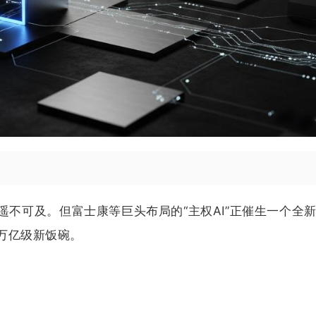
遥不可及。但富士康等巨头布局的“主权AI”正催生一个全
万亿级新饭碗。