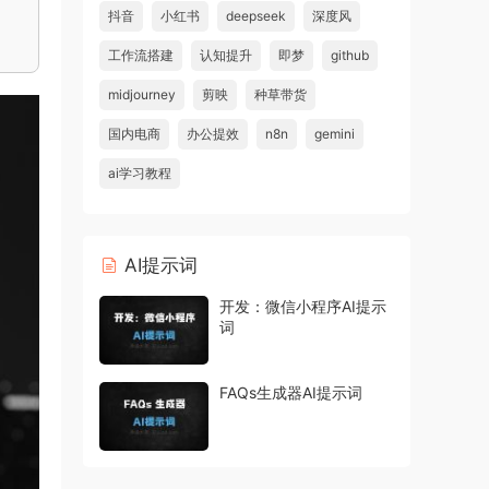
抖音
小红书
deepseek
深度风
工作流搭建
认知提升
即梦
github
midjourney
剪映
种草带货
国内电商
办公提效
n8n
gemini
ai学习教程
AI提示词
开发：微信小程序AI提示
词
FAQs生成器AI提示词