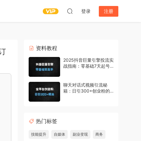
登录
注册
资料教程
订
2025抖音巨量引擎投流实
战指南：零基础7天起号
+精准投放技巧+日销破万
实操
聊天对话式视频引流秘
籍：日引300+创业粉的
SEO优化实战指南
热门标签
技能提升
自媒体
副业变现
商务