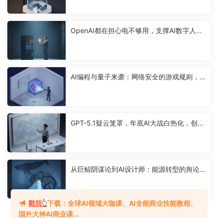
OpenAI都在担心电不够用，支撑AI数字人的
能源竞赛已悄然打响
AI编程与量子来袭：网络安全的游戏规则，
彻底变了？
GPT-5.1疑云笼罩，年底AI大战白热化，创业
者如何选对工具？
从巨鲸阴谋论到AI设计师：能源转型的舆论
战已悄然打响
戳我
👆
下载：全球AI领域大咖课、AI全能商业技能教程、
国外大神AI商业课...