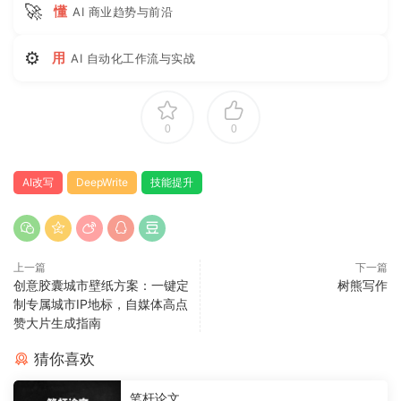
🚀
懂
AI 商业趋势与前沿
⚙
用
AI 自动化工作流与实战
0
0
AI改写
DeepWrite
技能提升
上一篇
下一篇
创意胶囊城市壁纸方案：一键定
树熊写作
制专属城市IP地标，自媒体高点
赞大片生成指南
猜你喜欢
笔杆论文